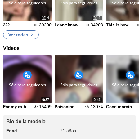
Sólo para seguidores
Sólo para seguidores
Sólo para segu
4
1
39200
34208
222
I don't know what to call it anymore
This is how cool we are
Ver todas
Vídeos
Sólo para seguidores
Sólo para seguidores
Sólo para segu
0:37
0:41
15409
13074
For my ex boss
Poisoning
Good morning with me
Bio de la modelo
Edad:
21 años