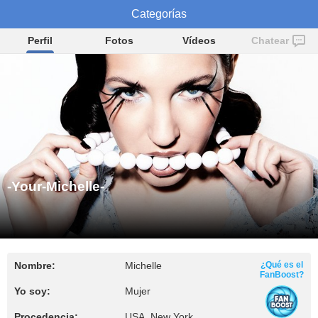
-Your-Michelle-
Categorías
Perfil
Fotos
Vídeos
Chatear
-Your-Michelle-
Nombre:
Michelle
¿Qué es el
FanBoost?
Yo soy:
Mujer
Procedencia:
USA, New York