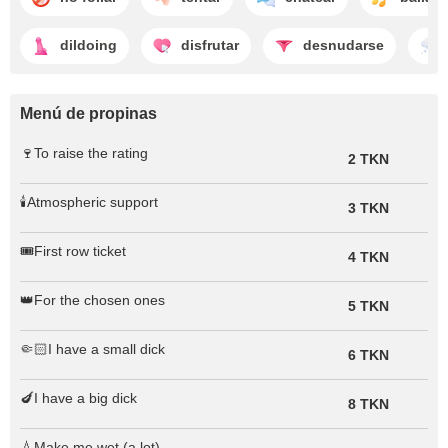
dildoing
disfrutar
desnudarse
Menú de propinas
🍷To raise the rating
2 TKN
🕯️Atmospheric support
3 TKN
🎟️First row ticket
4 TKN
👑For the chosen ones
5 TKN
🤏🏻I have a small dick
6 TKN
🍆I have a big dick
8 TKN
💧Make me wet (a lot)