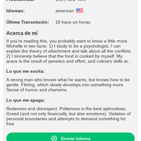
Idiomas:
american
Última Transmisión:
16 hace un horas
Acerca de mí
If you're reading this, you probably want to know a little more.
Michelle in two facts: 1) I study to be a psychologist, I can
explain the theory of attachment and talk about all the conflicts
2) I sincerely believe that the food is cooked by myself. My
grace is the result of genetics and effort, and culinary skills are
still under development. If you want to write me a compliment -
do it in the comments, I will be very pleased 💋
Lo que me excita:
A strong man who knows what he wants, but knows how to be
gentle. Flirting, which slowly develops into something more.
Sense of humor and charisma
Lo que me apaga:
Rudeness and disrespect. Politeness is the best aphrodisiac.
Greed (and not only financially, but also emotions). Violation of
personal boundaries and attempts to demand something for
free
Enviar tokens