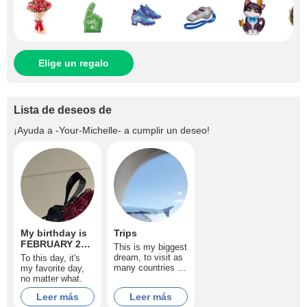
Elige un regalo
Lista de deseos de
¡Ayuda a
-Your-Michelle-
a cumplir un deseo!
My birthday is
Trips
FEBRUARY 23
This is my biggest
❤️
dream, to visit as
To this day, it's
many countries as
my favorite day,
possible and get
no matter what.
to know different
Leer más
Leer más
cultures.