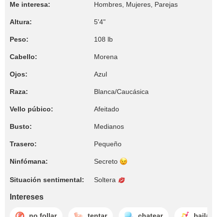
Me interesa:
Hombres, Mujeres, Parejas
Altura:
5'4"
Peso:
108 lb
Cabello:
Morena
Ojos:
Azul
Raza:
Blanca/Caucásica
Vello púbico:
Afeitado
Busto:
Medianos
Trasero:
Pequeño
Ninfómana:
Secreto
Situación sentimental:
Soltera
Intereses
no follar
tentar
chatear
bailar